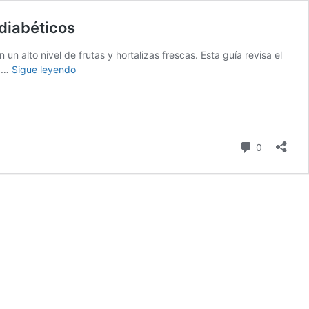
 diabéticos
n alto nivel de frutas y hortalizas frescas. Esta guía revisa el
Los
s …
Sigue leyendo
consejos
que
el
sistema
nacional
comentari
0
de
salud
del
UK
brinda
para
las
dietas
de
los
diabéticos