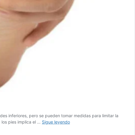
es inferiores, pero se pueden tomar medidas para limitar la
¿Qué
 los pies implica el …
Sigue leyendo
es
el