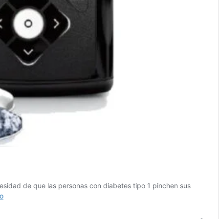
necesidad de que las personas con diabetes tipo 1 pinchen sus
Páncreas
o
artificial
ayuda