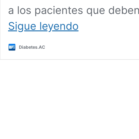
a los pacientes que deben
Nueva
Sigue leyendo
tecnología
de
trasplante
Diabetes.AC
puede
beneficiar
a
pacientes
con
diabetes
tipo
1