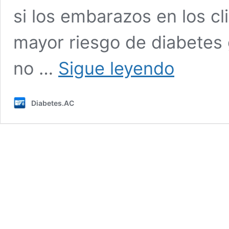
si los embarazos en los c
mayor riesgo de diabetes 
Los
no …
Sigue leyendo
embarazos
de
verano
Diabetes.AC
pueden
tener
mayor
riesgo
de
diabetes
gestacional